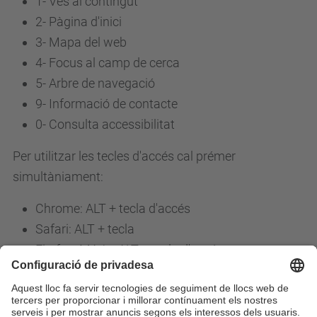
1- Ves al contingut
2- Pàgina d'inici
3-
Mapa del web
4-
Focus al camp de cerca
5-
Arbre de navegació
9-
Informació de contacte
0-
Consulta accessibilitat
Per utilitzar les tecles d'accés cal prémer
simultàniament:
Chrome: ALT + tecla d'accés
Safari: ALT + tecla
Firefox: MAJ + ALT + tecla d'accés
Edge: ALT + tecla d'accés